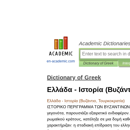
Academic Dictionarie
en-academic.com
Dictionary of Greek
Inter
Dictionary of Greek
Ελλάδα - Ιστορία (Βυζάν
Ελλάδα
-
Ιστορία
(
Βυζάντιο
,
Τουρκοκρατία
)
ΙΣΤΟΡΙΚΟ
ΠΕΡΙΓΡΑΜΜΑ
ΤΩΝ
ΒΥΖΑΝΤΙΝΩΝ
γεγονότα
,
παρουσιάζει
εξαιρετικό
ενδιαφέρον
ρωμαϊκού
κράτους
,
κατέληξε
σε
μια
δομή
καθ
χαρακτήριζαν:
η
σταδιακή
επίδραση
του
ελλη