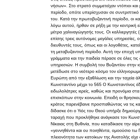
νήσων
».
Στο
στρατό
συμμετείχαν
ντόπιοι
και
περίοδο
,
οπότε
υπερίσχυσαν
σε
συντριπτικό
του
.
Κατά
την
πρωτοβυζαντινή
περίοδο
,
οι
κα
λόγω
αυτού
,
ήρθαν
σε
ρήξη
με
την
κεντρική
ε
μέτρα
χαλιναγώγησής
τους
.
Οι
καλλιεργητές
(
επίσης
τρεις
αυτόνομες
μεγάλες
υπηρεσίες
,
ο
διευθυντές
τους
,
όπως
και
οι
λογοθέτες
,
κατε
τη
μεταβυζαντινή
περίοδο
.
Αυτή
την
εποχή
υ
γράμματα
και
την
παιδεία
πέρασε
σε
όλες
τις
υπηρεσιών
.
Η
συμβολή
του
Βυζαντίου
στην
ι
μετέδωσε
στο
νεότερο
κόσμο
τον
ελληνορωμ
Ευρώπη
από
την
εξαθλίωση
και
την
ταχεία
ά
Κωνσταντίνο
μέχρι
το
565
Ο
Κωνσταντίνος
έ
ειδωλολάτρες
ιερείς
,
καθώς
και
προνόμια
στα
επισκόπων
στην
κοινωνία
.
Επειδή
οι
θρησκευ
κράτος
παρενέβαινε
προσπαθώντας
να
τις
κα
δίδασκε
ότι
ο
Υιός
του
Θεού
υπήρξε
δημιούρ
ταραχή
που
προκλήθηκε
ανάγκασε
τον
Κωνστ
Νίκαιας
στη
Βυθινία
,
που
καταδίκασε
την
αίρ
«
γεννηθέντα
και
ου
ποιηθέντα
,
ομοούσιο
τω
πλειονότητα
των
κατοίκων
της
Ανατολής
είχε