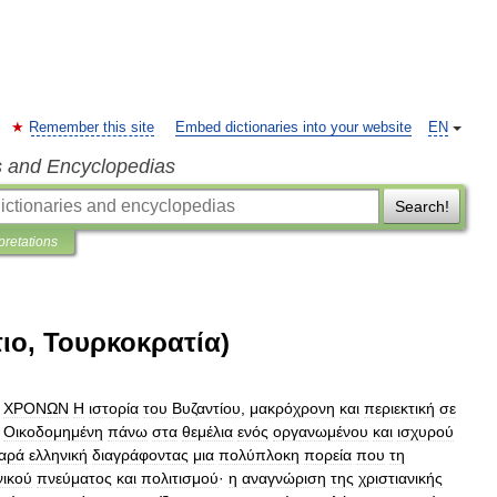
Remember this site
Embed dictionaries into your website
EN
s and Encyclopedias
Search!
pretations
τιο, Τουρκοκρατία)
ΧΡΟΝΩΝ
Η
ιστορία
του
Βυζαντίου
,
μακρόχρονη
και
περιεκτική
σε
.
Οικοδομημένη
πάνω
στα
θεμέλια
ενός
οργανωμένου
και
ισχυρού
αρά
ελληνική
διαγράφοντας
μια
πολύπλοκη
πορεία
που
τη
νικού
πνεύματος
και
πολιτισμού
·
η
αναγνώριση
της
χριστιανικής