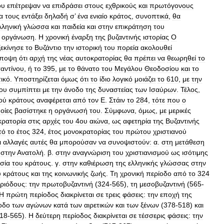
ου
επέτρεψαν
να
επιδράσει
στους
εχθρικούς
και
πρωτόγονους
α
τους
εντάξει
δηλαδή
σ
’
ένα
ενιαίο
κράτος
,
συνοπτικά
,
θα
λληνική
γλώσσα
και
παιδεία
και
στην
επικράτηση
του
οργάνωση
.
Η
χρονική
έναρξη
της
βυζαντινής
ιστορίας
Ο
ξεκίνησε
το
Βυζάντιο
την
ιστορική
του
πορεία
ακολουθεί
ποψη
ότι
αρχή
της
νέας
αυτοκρατορίας
θα
πρέπει
να
θεωρηθεί
το
αντίνου
,
ή
το
395
,
με
το
θάνατο
του
Μεγάλου
Θεοδοσίου
και
το
ικό
.
Υποστηρίζεται
όμως
ότι
το
ίδιο
λογικό
μοιάζει
το
610
,
με
την
ου
συμπίπτει
με
την
άνοδο
της
δυναστείας
των
Ισαύρων
.
Τέλος
,
ού
κράτους
αναφέρεται
από
τον
Ε
.
Στάιν
το
284
,
τότε
που
ο
οίες
βασίστηκε
η
οργάνωσή
του
.
Σύμφωνα
,
όμως
,
με
μερικές
κρατορία
στις
αρχές
του
4ου
αιώνα
,
ως
αφετηρία
της
Βυζαντινής
τό
το
έτος
324
,
έτος
μονοκρατορίας
του
πρώτου
χριστιανού
ι
αλλαγές
αυτές
θα
μπορούσαν
να
συνοψιστούν:
α
.
στη
μετάθεση
στην
Ανατολή
.
β
.
στην
αναγνώριση
του
χριστιανισμού
ως
ισότιμης
σία
του
κράτους
.
γ
.
στην
καθιέρωση
της
ελληνικής
γλώσσας
στην
υ
κράτους
και
της
κοινωνικής
ζωής
.
Τη
χρονική
περίοδο
από
το
324
ριόδους:
την
πρωτοβυζαντινή
(
324
-
565
),
τη
μεσοβυζαντινή
(
565
-
Η
πρώτη
περίοδος
διακρίνεται
σε
τρεις
φάσεις:
την
εποχή
της
οδο
των
αγώνων
κατά
των
αιρετικών
και
των
ξένων
(
378
-
518
)
και
18
-
565
).
Η
δεύτερη
περίοδος
διακρίνεται
σε
τέσσερις
φάσεις:
την