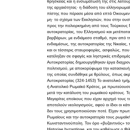
θρησκείας
και
η
ενσωμάτωσή
της
στις
λειτου
της
αρχαιότητας
·
η
διάδοση
του
ελληνορωμα
πίστης
που
πέρασε
μέσα
από
επτά
Οικουμεν
μη
·
το
σχίσμα
των
Εκκλησιών
,
που
στην
ουσ
προς
την
πολιορκημένη
από
τους
Τούρκους
αυτοκρατορίας
,
του
Ελληνισμού
και
μετέπειτα
βαρβάρων
,
με
ενδιάμεσο
σταθμό
,
πριν
από
τ
ενδιαμέσως
,
της
αυτοκρατορίας
της
Νικαίας
,
και
οι
τέσσερις
σταυροφορίες
,
ασφαλώς
,
που
κατέληξαν
σε
σφαγές
και
ληστρικές
επιδρομέ
Αυτοκρατορίας
δημιουργήθηκαν
έργα
διαχρο
πολιτισμού
,
με
αποκορύφωμα
την
κατασκευή
της
οποίας
συνδέθηκε
με
θρύλους
,
όπως
ακ
Αυτοκρατορίας
(
324
-
1453
)
Το
ανατολικό
τμή
ή
Ανατολικό
Ρωμαϊκό
Κράτος
,
με
πρωτεύουσ
μετά
την
κατάλυση
του
ρωμαϊκού
κράτους
.
Τ
Μεγαρίτες
εποίκους
που
είχαν
αρχηγό
τους
τ
αποτελούν
νεολογισμούς
,
αφού
οι
ίδιοι
οι
κάτ
δεν
τους
χρησιμοποιούσαν
ποτέ
.
Είχαν
πρωτ
Ρωμαίους
και
την
αυτοκρατορία
τους
ρωμαϊκ
Κωνσταντινούπολη
.
Τον
όρο
«
βυζαντινός
»
το
Historiae
byzantinae
,
και
τον
καθιέρωσε
ο
Φι