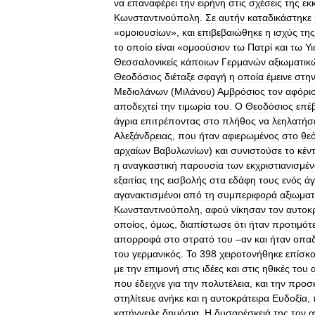
να
επαναφέρει
την
ειρήνη
στις
σχέσεις
της
εκ
Κωνσταντινούπολη
.
Σε
αυτήν
καταδικάστηκε
«
ομοιουσίων
»,
και
επιβεβαιώθηκε
η
ισχύς
της
το
οποίο
είναι
«
ομοούσιον
τω
Πατρί
και
τω
Υ
Θεσσαλονικείς
κάποιων
Γερμανών
αξιωματικ
Θεοδόσιος
διέταξε
σφαγή
η
οποία
έμεινε
στη
Μεδιολάνων
(
Μιλάνου
)
Αμβρόσιος
τον
αφόρι
αποδεχτεί
την
τιμωρία
του
.
Ο
Θεοδόσιος
επέ
άγρια
επιτρέποντας
στο
πλήθος
να
λεηλατήσ
Αλεξάνδρειας
,
που
ήταν
αφιερωμένος
στο
θε
αρχαίων
Βαβυλωνίων
)
και
συνιστούσε
το
κέν
η
αναγκαστική
παρουσία
των
εκχριστιανισμέ
εξαιτίας
της
εισβολής
στα
εδάφη
τους
ενός
άγ
αγανακτισμένοι
από
τη
συμπεριφορά
αξιωμα
Κωνσταντινούπολη
,
αφού
νίκησαν
τον
αυτοκ
οποίος
,
όμως
,
διαπίστωσε
ότι
ήταν
προτιμότ
απορροφά
στο
στρατό
του
–
αν
και
ήταν
οπαδ
του
γερμανικός
.
Το
398
χειροτονήθηκε
επίσκ
με
την
επιμονή
στις
ιδέες
και
στις
ηθικές
του
που
έδειχνε
για
την
πολυτέλεια
,
και
την
προσ
στηλίτευε
ανήκε
και
η
αυτοκράτειρα
Ευδοξία
,
κατήγγειλε
δημόσια
.
Η
δυσαρέσκειά
της
τον
α