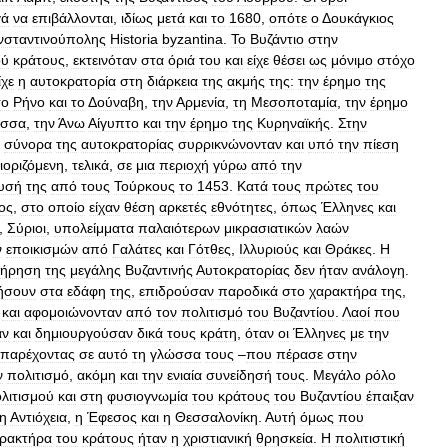
γά
να
επιβάλλονται
,
ιδίως
μετά
και
το
1680
,
οπότε
ο
Δ
ουκάγκιος
σταντινούπολης
Historia
byzantina
.
Το
Βυζάντιο
στην
ού
κράτους
,
εκτεινόταν
στα
όριά
του
και
είχε
θέσει
ως
μόνιμο
στόχο
ίχε
η
αυτοκρατορία
στη
διάρκεια
της
ακμής
της:
την
έρημο
της
το
Ρήνο
και
το
Δ
ούναβη
,
την
Αρμενία
,
τη
Μεσοποταμία
,
την
έρημο
ασσα
,
την
Άνω
Αίγυπτο
και
την
έρημο
της
Κυρηναϊκής
.
Στην
σύνορα
της
αυτοκρατορίας
συρρικνώνονταν
και
υπό
την
πίεση
ιοριζόμενη
,
τελικά
,
σε
μια
περιοχή
γύρω
από
την
υσή
της
από
τους
Τούρκους
το
1453
.
Κατά
τους
πρώτες
του
ος
,
στο
οποίο
είχαν
θέση
αρκετές
εθνότητες
,
όπως
Έλληνες
και
,
Σύριοι
,
υπολείμματα
παλαιότερων
μικρασιατικών
λαών
ν
εποικισμών
από
Γαλάτες
και
Γότθες
,
Ιλλυριούς
και
Θράκες
.
Η
τήρηση
της
μεγάλης
Βυζαντινής
Αυτοκρατορίας
δεν
ήταν
ανάλογη
.
κήσουν
στα
εδάφη
της
,
επιδρούσαν
παροδικά
στο
χαρακτήρα
της
,
και
αφομοιώνονταν
από
τον
πολιτισμό
του
Βυζαντίου
.
Λαοί
που
αν
και
δημιουργούσαν
δικά
τους
κράτη
,
όταν
οι
Έλληνες
με
την
παρέχοντας
σε
αυτό
τη
γλώσσα
τους
–
που
πέρασε
στην
ν
πολιτισμό
,
ακόμη
και
την
ενιαία
συνείδησή
τους
.
Μεγάλο
ρόλο
λιτισμού
και
στη
φυσιογνωμία
του
κράτους
του
Βυζαντίου
έπαιξαν
η
Αντιόχεια
,
η
Έφεσος
και
η
Θεσσαλονίκη
.
Αυτή
όμως
που
ρακτήρα
του
κράτους
ήταν
η
χριστιανική
θρησκεία
.
Η
πολιτιστική