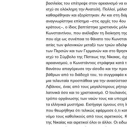
βασιλείας
του
επέτρεψε
στον
αρειανισμό
να
ε
ισχύ
σε
ολόκληρη
την
Ανατολή
.
Πολλοί
,
μάλισ
καθαιρέθηκαν
και
εξορίστηκαν
.
Αν
και
στη
διά
αναγνωρίστηκε
επίσημα
–
στις
αρχές
του
4ου
κράτους
–,
ο
ίδιος
βαπτίστηκε
χριστιανός
μόλι
Κωνσταντίνου
,
που
ανέλαβαν
τη
διοίκηση
τη
που
είχε
ως
συνέπεια
το
θάνατο
του
Κωνσταν
αιτίες
των
φιλονικιών
μεταξύ
των
τριών
αδελ
των
Περσών
και
των
Γερμανών
και
στο
θρησκ
ισχύ
το
Σύμβολο
της
Πίστεως
της
Νίκαιας
,
όχ
αρειανισμού
,
ο
Κωνστάντιος
στράφηκε
κατά
θανάτου
απαγόρευσε
την
είσοδο
και
την
προ
βάθρων
από
το
διάδοχό
του
,
το
συγγραφέα
κ
μια
τελευταία
προσπάθεια
για
την
ανασύστασ
Λιβάνιος
,
ένας
από
τους
μεγαλύτερους
ρήτορ
λατινικά
όσο
και
το
χριστιανισμό
.
Ο
Ιουλιανός
τρόπο
οργάνωσης
των
ναών
τους
και
υποχρ
τα
ελληνικά
μυστήρια
.
Εισήγαγε
ύμνους
στη
λ
που
θεωρήθηκε
ότι
τελικώς
εφάρμοσε
ό
,
τι
κα
νόμο
τους
καθολικούς
από
τους
αιρετικούς
.
Κ
της
Νικαίας
και
αιρετικοί
όλοι
οι
άλλοι
.
Οι
ειδω