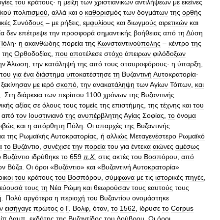
ργίες
του
κράτους
·
η
μείξη
των
χριστιανικών
αντιλήψεων
με
εκείνες
ϊκού
πολιτισμού
,
αλλά
και
ο
καθορισμός
των
δογμάτων
της
ορθής
ικές
Συνόδους
–
με
ρήξεις
,
εμφυλίους
και
διωγμούς
αιρετικών
και
ία
δεν
επέτρεψε
την
προσφορά
σημαντικής
βοήθειας
από
τη
Δ
ύση
Πόλη
·
η
ακανθώδης
πορεία
της
Κωνσταντινούπολης
–
κέντρο
της
της
Ορθοδοξίας
,
που
αποτέλεσε
στόχο
άπειρων
φιλόδοξων
ην
Άλωση
,
την
κατάληψή
της
από
τους
σταυροφόρους
·
η
ύπαρξη
,
που
για
ένα
διάστημα
υποκατέστησε
τη
Βυζαντινή
Αυτοκρατορία
·
ξεκίνησαν
με
ιερό
σκοπό
,
την
ανακατάληψη
των
Αγίων
Τόπων
,
και
ς
.
Στη
διάρκεια
των
περίπου
1100
χρόνων
της
Βυζαντινής
νικής
αξίας
σε
όλους
τους
τομείς
της
επιστήμης
,
της
τέχνης
και
του
από
τον
Ιουστινιανό
της
ανυπέρβλητης
Αγίας
Σοφίας
,
το
όνομα
ριβώς
και
η
απόρθητη
Πόλη
.
Οι
απαρχές
της
Βυζαντινής
μα
της
Ρωμαϊκής
Αυτοκρατορίας
,
ή
αλλιώς
Μεταγενέστερο
Ρωμαϊκό
α
το
Βυζάντιο
,
συνέχισε
την
πορεία
του
για
έντεκα
αιώνες
αμέσως
ο
Βυζάντιο
ιδρύθηκε
το
659
π
.
Χ
.
στις
ακτές
του
Βοσπόρου
,
από
ον
Βύζα
.
Οι
όροι
«
Βυζάντιο
»
και
«
Βυζαντινή
Αυτοκρατορία
»
οικοι
του
κράτους
του
Βοσπόρου
,
σύμφωνα
με
τις
ιστορικές
πηγές
,
εύουσά
τους
τη
Νέα
Ρώμη
και
θεωρούσαν
τους
εαυτούς
τους
ή
.
Πολύ
αργότερα
η
περιοχή
του
Βυζαντίου
ονομάστηκε
ν
εισήγαγε
πρώτος
ο
Γ
.
Βολφ
,
όταν
,
το
1562
,
ίδρυσε
το
Corpus
λίπ
Λαμπ
,
εκδότης
της
Βυζαντίδος
του
Λούβρου
.
Οι
όροι