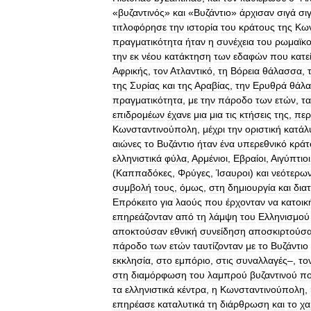
«
βυζαντινός
»
και
«
Βυζάντιο
»
άρχισαν
σιγά
σι
τιτλοφόρησε
την
ιστορία
του
κράτους
της
Κων
πραγματικότητα
ήταν
η
συνέχεια
του
ρωμαϊκ
την
εκ
νέου
κατάκτηση
των
εδαφών
που
κατε
Αφρικής
,
τον
Ατλαντικό
,
τη
Βόρεια
θάλασσα
,
της
Συρίας
και
της
Αραβίας
,
την
Ερυθρά
θάλ
πραγματικότητα
,
με
την
πάροδο
των
ετών
,
τα
επιδρομέων
έχανε
μια
μια
τις
κτήσεις
της
,
περ
Κωνσταντινούπολη
,
μέχρι
την
οριστική
κατάλ
αιώνες
το
Βυζάντιο
ήταν
ένα
υπερεθνικό
κράτ
ελληνιστικά
φύλα
,
Αρμένιοι
,
Εβραίοι
,
Αιγύπτιοι
(
Καππαδόκες
,
Φρύγες
,
Ίσαυροι
)
και
νεότερω
συμβολή
τους
,
όμως
,
στη
δημιουργία
και
δια
Επρόκειτο
για
λαούς
που
έρχονταν
να
κατοι
επηρεάζονταν
από
τη
λάμψη
του
Ελληνισμού
αποκτούσαν
εθνική
συνείδηση
αποσκιρτούσ
πάροδο
των
ετών
ταυτίζονταν
με
το
Βυζάντιο
εκκλησία
,
στο
εμπόριο
,
στις
συναλλαγές
–,
το
στη
διαμόρφωση
του
λαμπρού
βυζαντινού
πο
τα
ελληνιστικά
κέντρα
,
η
Κωνσταντινούπολη
,
επηρέασε
καταλυτικά
τη
διάρθρωση
και
το
χα