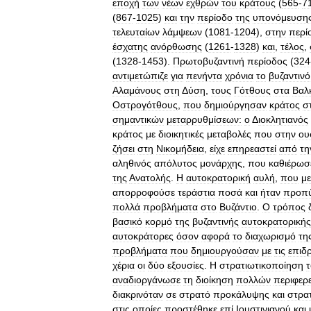
εποχή
των
νέων
εχθρών
του
κράτους
(
565
-
7
(
867
-
1025
)
και
την
περίοδο
της
υπονόμευση
τελευταίων
λάμψεων
(
1081
-
1204
),
στην
περί
έσχατης
ανόρθωσης
(
1261
-
1328
)
και
,
τέλος
,
(
1328
-
1453
).
Πρωτοβυζαντινή
περίοδος
(
324
αντιμετώπιζε
για
πενήντα
χρόνια
το
βυζαντινό
Αλαμάνους
στη
Δ
ύση
,
τους
Γότθους
στα
Βαλ
Οστρογότθους
,
που
δημιούργησαν
κράτος
σ
σημαντικών
μεταρρυθμίσεων:
ο
Δ
ιοκλητιανός
κράτος
με
διοικητικές
μεταβολές
που
στην
ου
ζήσει
στη
Νικομήδεια
,
είχε
επηρεαστεί
από
τη
αληθινός
απόλυτος
μονάρχης
,
που
καθιέρωσ
της
Ανατολής
.
Η
αυτοκρατορική
αυλή
,
που
μ
απορροφούσε
τεράστια
ποσά
και
ήταν
προπύ
πολλά
προβλήματα
στο
Βυζάντιο
.
Ο
τρόπος
βασικό
κορμό
της
βυζαντινής
αυτοκρατορικής
αυτοκράτορες
όσον
αφορά
το
διαχωρισμό
τη
προβλήματα
που
δημιουργούσαν
με
τις
επιδ
χέρια
οι
δύο
εξουσίες
.
Η
στρατιωτικοποίηση
αναδιοργάνωσε
τη
διοίκηση
πολλών
περιφερ
διακρινόταν
σε
στρατό
προκάλυψης
και
στρα
στις
οποίες
προστέθηκε
επί
Ιουστινιανού
και