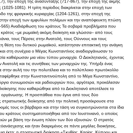
17
),
την
εποχή
της
ανασύνταξης
(
717
-
867
),
την
εποχή
της
ακμής
ς
(
1025
-
1081
).
Η
τρίτη
περίοδος
διακρίνεται
στην
εποχή
των
οδο
της
φραγκικής
κυριαρχίας
(
1204
-
1261
),
στην
εποχή
της
στην
εποχή
των
εμφυλίων
πολέμων
και
την
αναπόφευκτη
πτώση
-
565
)
Αναδιάρθωση
του
κράτους
Τα
σοβαρά
προβλήματα
που
κράτος
–
με
ρωμαϊκή
ακόμη
διοίκηση
και
γλώσσα
–
από
τους
κάνια
,
τους
Πέρσες
στην
Ανατολή
,
τους
Ούννους
και
τους
τη
θέση
του
δυτικού
ρωμαϊκού
,
κατέστησαν
επιτακτική
την
ανάγκη
και
στη
συνέχεια
ο
Μέγας
Κωνσταντίνος
αναδιοργάνωσαν
το
σία
καθιέρωσαν
μια
νέου
τύπου
μοναρχία
.
Ο
Δ
ιοκλητιανός
,
έχοντας
ν
Ανατολή
και
τις
συνήθειες
των
μοναρχιών
της
.
Υπήρξε
ένας
ε
στην
αυλή
του
την
πολυτέλεια
και
το
πολύπλοκο
πρωτόκολλο
εταφέρθηκε
στην
Κωνσταντινούπολη
από
το
Μέγα
Κωνσταντίνο
,
ργιο
συνωμοσιών
και
ραδιουργιών
που
,
αργότερα
,
προκάλεσαν
διοίκησης
που
καθιερώθηκε
από
το
Δ
ιοκλητιανό
αποτέλεσε
το
οργάνωσης
.
Η
προσπάθεια
που
έγινε
από
τους
δύο
ς
στρατιωτικής
διοίκησης
από
την
πολιτική
προσέκρουσε
στα
ρομές
τους
οι
βάρβαροι
και
στην
τάση
να
συγκεντρώνονται
στα
ίδια
του
κράτους
συστηματοποιήθηκε
από
τον
Ιουστινιανό
,
ο
οποίος
ειών
με
βάση
την
ένωση
πλέον
των
δύο
εξουσιών
.
Ο
στρατός
τόανάσχεσης
και
ήταν
διαιρεμένος
σε
πέντε
μεγάλες
διοικήσεις
,
μια
έκτη:
η
στρατιωτική
διοίκηση
«
Σκυθίας
,
Καρίας
,
Κύπρου
και