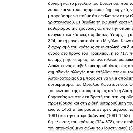
δύναμη
και
το
μεγαλείο
του
Βυζαντίου
,
που
τ
λαούς
και
να
τους
αφομοιώσει
δημιουργικά
,
ν
μπορούσαμε
να
πούμε
ότι
οφείλονταν
στην
ε
χριστιανισμού
,
με
θεμέλιο
τη
ρωμαϊκή
κρατική
καθορισμός
της
χρονολογίας
από
την
οποία
αναγκαστικά
κάποιες
συμβάσεις
.
Υπάρχει
η
ά
324
,
με
τη
μονοκρατορία
του
Μεγάλου
Κωνστ
διαχωρισμό
του
κράτους
σε
ανατολικό
και
δυτ
άνοδο
στο
θρόνο
του
Ηρακλείου
,
ή
το
717
,
π
ως
αρχή
της
ιστορίας
του
ανατολικού
ρωμαϊκ
Δ
ιοκλητιανός
επέβαλε
μεταρρυθμίσεις
στις
οπ
σημαδιακές
αλλαγές
που
επήλθαν
στην
αυτο
Αυτοκρατορίας
θα
μπορούσε
να
γίνει
αποδεκ
αυτοκράτορα
,
του
Μεγάλου
Κωνσταντίνου
.
Ο
του
κέντρου
της
αυτοκρατορίας
από
τη
Δ
ύση
θρησκείας
και
στην
επίδρασή
του
στη
νομοθε
πρωτεύουσα
και
στη
ριζική
μεταρρύθμιση
το
έως
το
1453
τη
διαιρούμε
σε
τρεις
μεγάλες
πε
1081
)
και
την
υστεροβυζαντινή
(
1081
-
1453
).
θεμελίωσης
του
κράτους
(
324
-
378
),
την
περί
τον
αποκαλούμενο
αιώνα
του
Ιουστινιανού
(
5