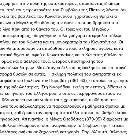
ισχωρήσει
στην
αυλή
της
αυτοκρατορίας
,
αποκτώντας
ιδιαίτερη
τα
,
από
τους
πρωτεργάτες
του
Συμβόλου
της
Πίστεως
λέγεται
ότι
ρκεια
της
βασιλείας
του
Κωνσταντίνου
η
χριστιανική
θρησκεία
αιώνα
ο
Μεγάλος
Θεοδόσιος
την
έκανε
επίσημη
θρησκεία
του
ς
λίγο
πριν
από
το
θάνατό
του
.
Οι
τρεις
γιοι
του
Μεγάλου
ς
αυτοκρατορίας
,
οδηγήθηκαν
πολύ
γρήγορα
σε
εμφύλιο
πόλεμο
τίνου
και
του
Κώνστα
και
τη
μονοκρατορία
του
Κωνστάντιου
.
Οι
φών
θα
μπορούσαν
να
αποδοθούν
στους
σκληρούς
αγώνες
κατά
ευτικό
διχασμό
,
αφού
ο
Κωνσταντίνος
και
ο
Κώνστας
ήθελαν
σε
ι
όμως
και
ο
αδελφός
τους
.
Θερμός
υποστηρικτής
του
των
ειδωλολατρών
.
Με
διάταγμα
έκλεισε
τις
εκκλησίες
και
επί
ποινή
σφορά
θυσιών
σε
αυτές
.
Η
σκληρή
πολιτική
του
ανατράπηκε
εκ
αι
φιλόσοφο
Ιουλιανό
τον
Παραβάτη
(
361
-
63
),
ο
οποίος
επιχείρησε
η
της
ειδωλολατρίας
.
Στη
Νικομήδεια
,
εκείνη
την
εποχή
,
δίδασκε
ο
ες
και
ηγέτης
του
Ελληνισμού
,
ο
οποίος
περιφρονούσε
τόσο
τα
,
θέλοντας
να
αντιμετωπίσει
τους
χριστιανούς
,
υιοθέτησε
τον
έωνε
τους
ειδωλολάτρες
να
παρακολουθούν
μαθήματα
σχετικά
με
ατρεία
,
καθιέρωσε
τον
αφορισμό
και
άλλα
τυπικά
,
σε
βαθμό
τέτοιο
,
τηγορούσε
.
Απεναντίας
,
ο
Μέγας
Θεοδόσιος
(
379
-
95
)
διαχώρισε
με
αθολικοί
εθεωρούντο
όσοι
αναγνώριζαν
το
Σύμβολο
της
Πίστεως
λολάτρες
ανήκαν
σε
ξεχωριστή
κατηγορία
.
Παρ
’
όλ
’
αυτά
,
θέλοντας