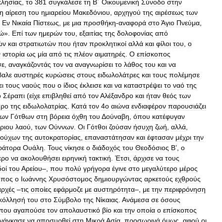
κλησίας
,
το
381
συγκάλεσε
τη
Β΄
Οικουμενική
Σύνοδο
στην
η
αίρεση
του
ημιαρείου
Μακεδόνιου
,
αρχηγού
της
αιρέσεως
των
Εν
Νικαία
Πίστεως
,
με
μια
προσθήκη
-
αναφορά
στο
Άγιο
Πνεύμα
,
ιώ
».
Επί
των
ημερών
του
,
εξαιτίας
της
δολοφονίας
από
ών
και
στρατιωτών
που
ήταν
προκλητικοί
αλλά
και
φίλοι
του
,
ο
ν
ιστορία
ως
μία
από
τις
πλέον
αιματηρές
.
Ο
επίσκοπος
σε
,
αναγκάζοντάς
τον
να
αναγνωρίσει
το
λάθος
του
και
να
βαλε
αυστηρές
κυρώσεις
στους
ειδωλολάτρες
και
τους
πολέμησε
ει
τους
ναούς
που
ο
ίδιος
έκλεισε
και
να
καταστρέψει
το
ναό
της
ό
Σέραπι
(
είχε
επιβληθεί
από
τον
Αλέξανδρο
και
ήταν
θεός
των
τρο
της
ειδωλολατρίας
.
Κατά
τον
4ο
αιώνα
ενδιαφέρον
παρουσιάζει
νων
Γότθων
στη
βόρεια
όχθη
του
Δ
ούναβη
,
όπου
κατέφυγαν
ριου
λαού
,
των
Ούννων
.
Οι
Γότθοι
ζούσαν
ήσυχη
ζωή
,
αλλά
,
τούχων
της
αυτοκρατορίας
,
επαναστάτησαν
και
έφτασαν
μέχρι
την
ράτορα
Ουάλη
.
Τους
νίκησε
ο
διάδοχός
του
Θεοδόσιος
Β
’,
ο
ερο
να
ακολουθήσει
ειρηνική
τακτική
.
Έτσι
,
άρχισε
να
τους
οί
του
Αρείου
–,
που
πολύ
γρήγορα
έγινε
στο
μεγαλύτερο
μέρος
οπος
ο
Ιωάννης
Χρυσόστομος
δημιουργώντας
αρκετούς
εχθρούς
αρχές
–
τις
οποίες
εφάρμοζε
με
αυστηρότητα
–,
με
την
περιφρόνηση
κόλλησή
του
στο
Σύμβολο
της
Νίκαιας
.
Ανάμεσα
σε
όσους
που
αγαπούσε
τον
απολαυστικό
βίο
και
την
οποία
ο
επίσκοπος
νάγκασε
να
αποσυρθεί
στη
Μικρά
Ασία
,
προσωρινά
όμως
,
αφού
οι